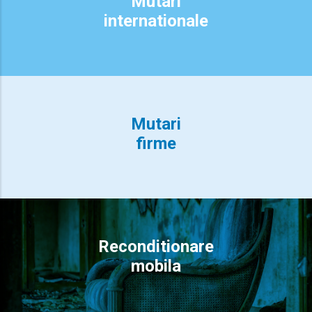
Mutari
internationale
Mutari
firme
Reconditionare
mobila