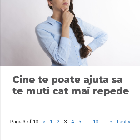
Cine te poate ajuta sa
te muti cat mai repede
Page 3 of 10
«
1
2
3
4
5
...
10
...
»
Last »