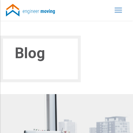
Blog
Transport mobila
»
Blog
»
Page 3